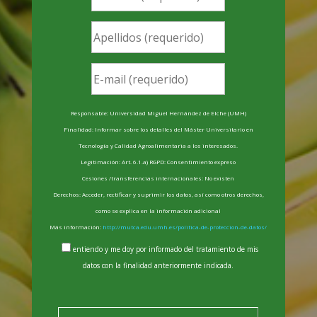
Responsable: Universidad Miguel Hernández de Elche (UMH)
Finalidad: Informar sobre los detalles del Máster Universitario en
Tecnología y Calidad Agroalimentaria a los interesados.
Legitimación: Art. 6.1.a) RGPD: Consentimiento expreso
Cesiones /transferencias internacionales: No existen
Derechos: Acceder, rectificar y suprimir los datos, así como otros derechos,
como se explica en la información adicional
Más información:
http://mutca.edu.umh.es/politica-de-proteccion-de-datos/
entiendo y me doy por informado del tratamiento de mis
datos con la finalidad anteriormente indicada.